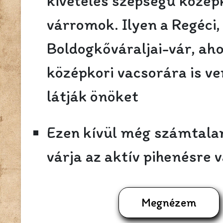
kivételes szépségű középk
várromok. Ilyen a Regéci,
Boldogkőváraljai-vár, aho
középkori vacsorára is v
látják önöket
Ezen kívül még számtala
várja az aktív pihenésre 
Megnézem