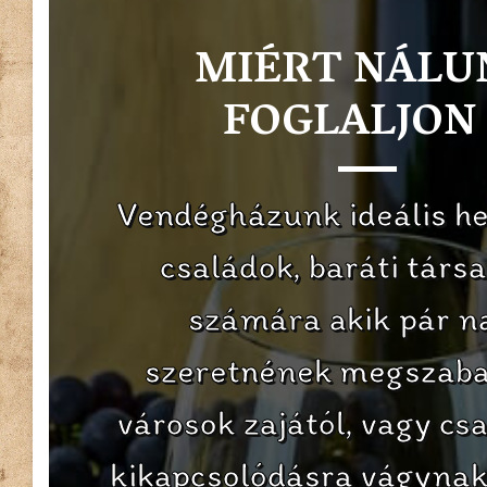
MIÉRT NÁLU
FOGLALJON 
Vendégházunk ideális he
családok, baráti társ
számára akik pár n
szeretnének megszaba
városok zajától, vagy csa
kikapcsolódásra vágynak