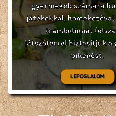
gyermekek számára kü
játékokkal, homokozóval
trambulinnal felsze
játszótérrel biztosítjuk a
pihenést.
LEFOGLALOM