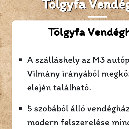
Tölgyfa Vendé
Tölgyfa Vendég
A szálláshely az M3 autóp
Vilmány irányából megkö
elején található.
5 szobából álló vendéghá
modern felszerelése min