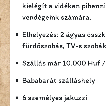
kielégít a vidéken pihenn
vendégeink számára.
Elhelyezés: 2 ágyas össz
fürdőszobás, TV-s szobá
Szállás már 10.000 Huf /f
Bababarát szálláshely
6 személyes jakuzzi