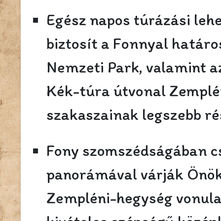
Egész napos túrázási leh
biztosít a Fonnyal határ
Nemzeti Park, valamint a
Kék-túra útvonal Zemplé
szakaszainak legszebb ré
Fony szomszédságában c
panorámával várják Önök
Zempléni-hegység vonulat