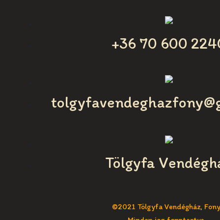
+36 70 600 224
tolgyfavendeghazfony@
Tölgyfa Vendégh
©2021 Tölgyfa Vendégház, Fon
Minden jog fenntartva