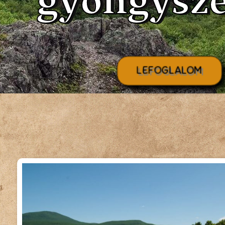
gyöngysze
LEFOGLALOM