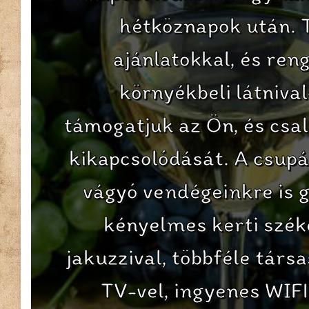
hétköznapok után. 
ajánlatokkal, és ren
környékbeli látnival
támogatjuk az Ön, és csal
kikapcsolódását. A csupá
vágyó vendégeinkre is 
kényelmes kerti szék
jakuzzival, többféle társa
TV-vel, ingyenes WIFI-